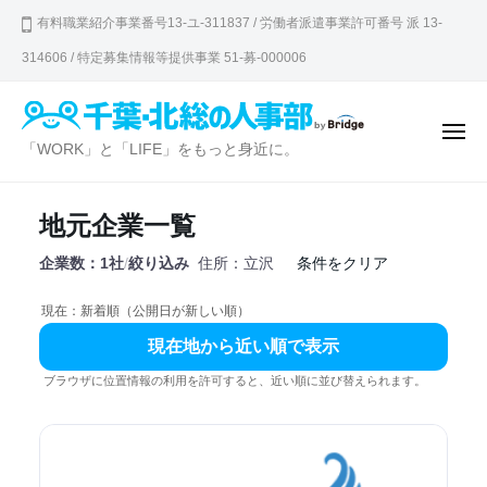
千
ュ
コ
ー
有料職業紹介事業番号13-ユ-311837 / 労働者派遣事業許可番号 派 13-
葉
ン
・
314606 / 特定募集情報等提供事業 51-募-000006
テ
北
ン
総
の
ツ
メ
千
「WORK」と「LIFE」をもっと身近に。
ニ
人
へ
ュ
葉
ー
事
ス
・
部
キ
地元企業一覧
北
ッ
企業数：1社
/
絞り込み
住所：立沢
条件をクリア
総
プ
の
現在：新着順（公開日が新しい順）
人
現在地から近い順で表示
事
ブラウザに位置情報の利用を許可すると、近い順に並び替えられます。
部