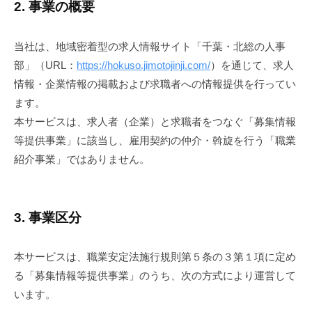
2. 事業の概要
20
日
by
当社は、地域密着型の求人情報サイト「千葉・北総の人事
bridge-
部」（URL：
https://hokuso.jimotojinji.com/
）を通じて、求人
admin
情報・企業情報の掲載および求職者への情報提供を行ってい
ます。
本サービスは、求人者（企業）と求職者をつなぐ「募集情報
等提供事業」に該当し、雇用契約の仲介・斡旋を行う「職業
紹介事業」ではありません。
3. 事業区分
本サービスは、職業安定法施行規則第５条の３第１項に定め
る「募集情報等提供事業」のうち、次の方式により運営して
います。