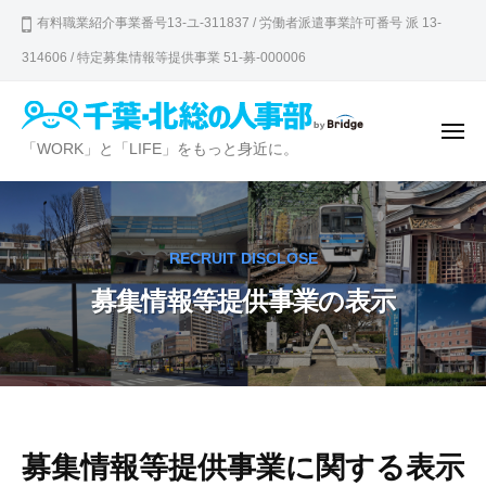
千
ュ
コ
ー
有料職業紹介事業番号13-ユ-311837 / 労働者派遣事業許可番号 派 13-
葉
ン
・
314606 / 特定募集情報等提供事業 51-募-000006
テ
北
ン
総
の
ツ
メ
千
「WORK」と「LIFE」をもっと身近に。
ニ
人
へ
ュ
葉
ー
事
ス
・
部
キ
北
ッ
RECRUIT DISCLOSE
総
プ
募集情報等提供事業の表示
の
人
事
部
募
集
募集情報等提供事業に関する表示
情