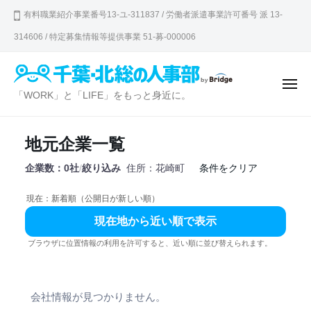
千
ュ
コ
ー
有料職業紹介事業番号13-ユ-311837 / 労働者派遣事業許可番号 派 13-
葉
ン
・
314606 / 特定募集情報等提供事業 51-募-000006
テ
北
ン
総
の
ツ
メ
千
「WORK」と「LIFE」をもっと身近に。
ニ
人
へ
ュ
葉
ー
事
ス
・
部
キ
地元企業一覧
北
ッ
企業数：0社
/
絞り込み
住所：花崎町
条件をクリア
総
プ
の
現在：新着順（公開日が新しい順）
人
現在地から近い順で表示
事
ブラウザに位置情報の利用を許可すると、近い順に並び替えられます。
部
会社情報が見つかりません。