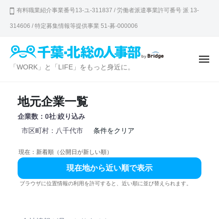
千
ュ
コ
ー
有料職業紹介事業番号13-ユ-311837 / 労働者派遣事業許可番号 派 13-
葉
ン
・
314606 / 特定募集情報等提供事業 51-募-000006
テ
北
ン
総
の
ツ
メ
千
「WORK」と「LIFE」をもっと身近に。
ニ
人
へ
ュ
葉
ー
事
ス
・
部
キ
地元企業一覧
北
ッ
企業数：0社
/
絞り込み
総
プ
市区町村：八千代市
条件をクリア
の
人
現在：新着順（公開日が新しい順）
事
現在地から近い順で表示
部
ブラウザに位置情報の利用を許可すると、近い順に並び替えられます。