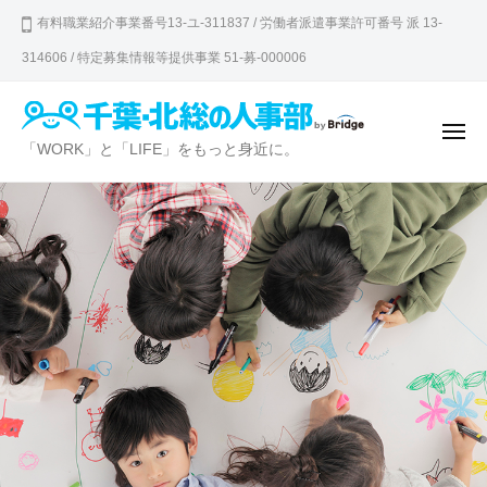
千
ュ
コ
ー
有料職業紹介事業番号13-ユ-311837 / 労働者派遣事業許可番号 派 13-
葉
ン
・
314606 / 特定募集情報等提供事業 51-募-000006
テ
北
ン
総
の
ツ
メ
千
「WORK」と「LIFE」をもっと身近に。
ニ
人
へ
ュ
葉
ー
事
ス
・
部
キ
北
ッ
総
プ
の
人
事
部